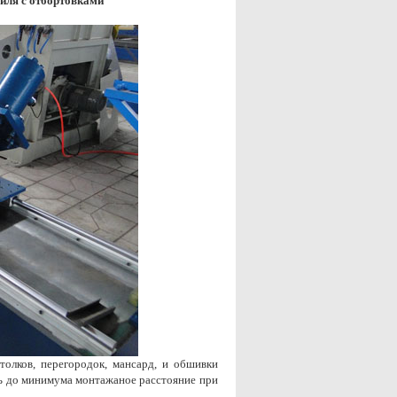
филя с отбортовками
лков, перегородок, мансард, и обшивки
ть до минимума монтажаное расстояние при