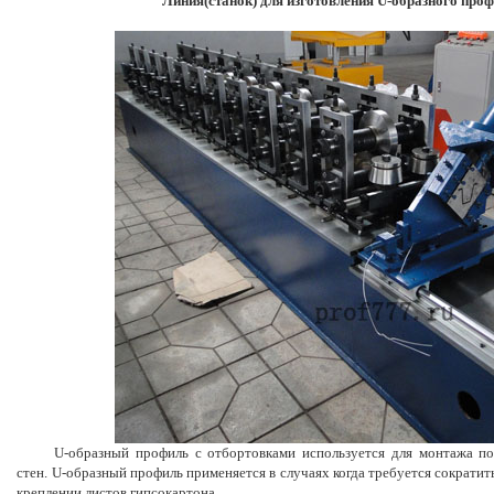
Линия(станок) для изготовления U-образного про
U-образный профиль с отбортовками используется для монтажа пото
стен.
U-образный профиль применяется в случаях когда требуется сократи
креплении листов гипсокартона.