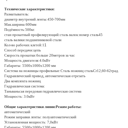
Технические характеристики:
Разматыватель:
диаметр внутрений ленты:450-700мм
Мак.ширина:600мм
Подёмность:500кг.
стан прокатный профилирующий:сталь валок:номер сталь45
сталь валики:подшипниковой стали
Кол-во рабочих клетей:1
1
Способ передачи:цепь
Скорость прокатки:больше 20метров за час
Мощность двигателя:4.0кВт
Габариты: 5500х1000х1200 мм
Система на ножницы профильные:Сталь ножниц:стальCr12,60-62град.
Гидравлический привод, автоматическая отрезать
Два комплекта ножниц
Гидравлическая система:
Таньваньсая передовая гидравлическая система
Мощность: 3.0кВт
Общие характеристики линии:Режим работы:
автоматический
Режим заправки ленты: полуавтоматический
Установленная мощность: 7,0кВт
Габариты: 5500х1000х1200 мм