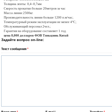
Толщина ленты: 0,4–0,7мм
Скорость прокатки:больше 20метров за час
Масса линии:2500кг.
Производительность линии больше 1200 п.м/час;
Температурный режим эксплуатации не менее 4°С;
Обслуживающий персонал 2чел.;
Гарантия на оборудование составляет 1 год.
цена 8,000 долларов ФОВ Тяньцзинь Китай
Задайте вопрос on-line:
Текст сообщения
*